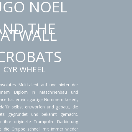
UGO NOEL
AND THE
CATWALL
CROBATS
CYR WHEEL
bsolutes Multitalent auf und hinter der
einem Diplom in Maschinenbau und
nce hat er einzigartige Nummern kreiert,
 dafür selbst entworfen und gebaut, die
bats gegründet und bekannt gemacht.
ür ihre originelle Trampolin- Darbietung
e die Gruppe schnell mit immer wieder