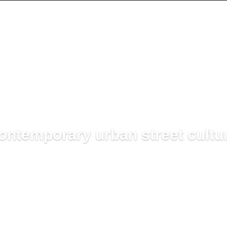
ontemporary urban street cultu