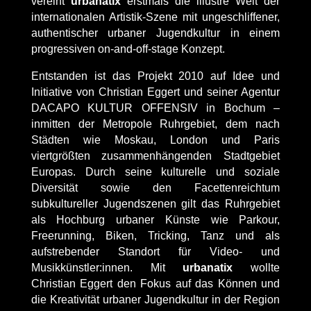
vereint
urbanatix
erstmals die illustre Welt der
internationalen Artistik-Szene mit ungeschliffener,
authentischer urbaner Jugendkultur in einem
progressiven on-and-off-stage Konzept.
Entstanden ist das Projekt 2010 auf Idee und
Initiative von Christian Eggert und seiner Agentur
DACAPO KULTUR OFFENSIV in Bochum –
inmitten der Metropole Ruhrgebiet, dem nach
Städten wie Moskau, London und Paris
viertgrößten zusammenhängenden Stadtgebiet
Europas. Durch seine kulturelle und soziale
Diversität sowie den Facettenreichtum
subkultureller Jugendszenen gilt das Ruhrgebiet
als Hochburg urbaner Künste wie Parkour,
Freerunning, Biken, Tricking, Tanz und als
aufstrebender Standort für Video- und
Musikkünstler:innen. Mit
urbanatix
wollte
Christian Eggert den Fokus auf das Können und
die Kreativität urbaner Jugendkultur in der Region